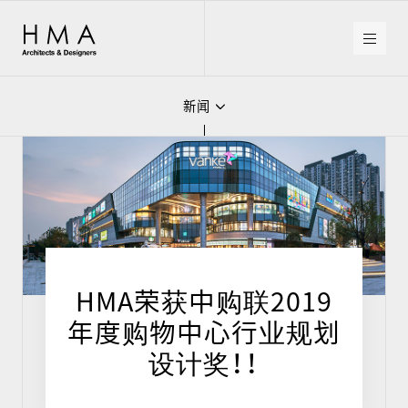
HMA
Architects
&
Designers
新闻
媒体
奖项
新闻
HMA荣获中购联2019
年度购物中心行业规划
设计奖！！