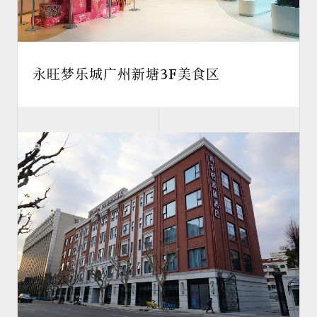
永旺梦乐城广州新塘3F美食区
酒店