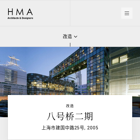
住宅
HMA
Architects
&
改造
Designers
改造
室内设计
改造
八号桥二期
上海市建国中路25号, 2005