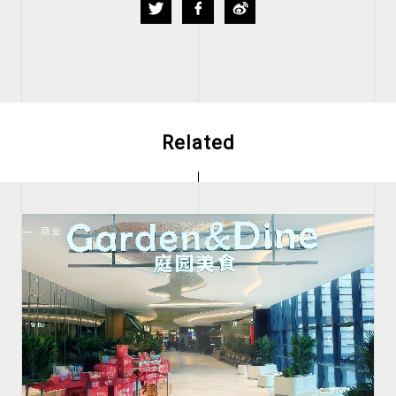
CN
JP
Related
商业