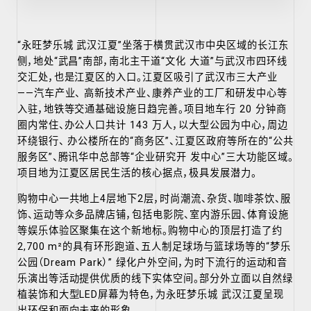
“永旺梦乐城 武汉江夏”坐落于横贯武汉市中央区域的长江东
侧，地处“武昌”南部，南北主干道“文化 大道”与武汉市四环线
交汇处，也是江夏区的入口。江夏区吸引了武汉市三大产业
——汽车产业、 高新技术产业、康养产业的工厂和研发中心等
入驻，地铁等交通基础设施日趋完善。项目地车行 20 分钟商
圈内常住、办公人口共计 143 万人，以大型公园为中心，周边
环绕银行、 办公楼所在的“商务区”、江夏区政府等所在的“公共
服务区”、腾讯华中总部等“企业研究开 发中心”三大功能区域。
项目地为江夏区居民生活的核心据点，极具发展潜力。
购物中心一共地上4层地下2层，时尚潮流、杂货、咖啡茶饮、服
饰、运动等众多品牌店铺，包括电影院、室内游乐园、体育设施
等娱乐体验区聚集在这个新地标。购物中心的顶层打造了约
2,700 m²的具有环形跑道、五人制足球场与篮球场等的“梦乐
公园（Dream Park）” 绿化户外空间，为时下流行的运动和音
乐演出等活动提供优质的线下实体空间。部分外立面以自然绿
植装饰和大型LED屏幕为特色，为永旺梦乐城 武汉江夏呈现
出环保和面向未来的形象。